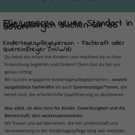
Für unseren neuen Standort in
Ulm/Wiblingen suchen wir ab
sofort:
Kindertagespflegeperson – Fachkraft oder
Quereinsteiger (m/w/d)
Du liebst die Arbeit mit Kindern und möchtest sie in ihrer
Entwicklung begleiten und fördern? Dann bist du bei uns
genau richtig!
Wir suchen engagierte Kindertagespflegepersonen –
sowohl
ausgebildete Fachkräfte
als auch
Quereinsteiger*innen
, die
bereit sind, die erforderliche Qualifizierung zu absolvieren.
Was zählt, ist dein Herz für Kinder, Zuverlässigkeit und die
Bereitschaft, dich weiterzuentwickeln.
Wir freuen uns auf Menschen, die mit Leidenschaft und
Verantwortung in der Kindertagespflege tätig sein möchten.