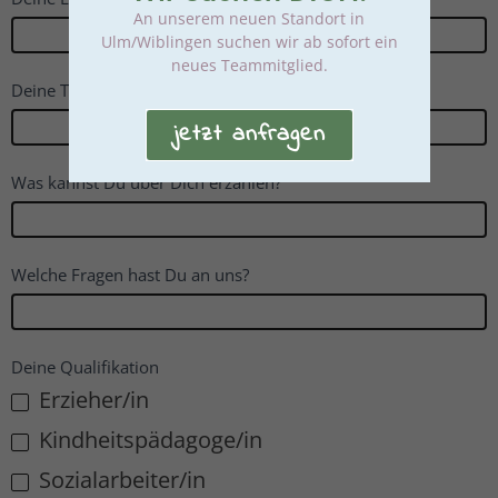
An unserem neuen Standort in
Ulm/Wiblingen suchen wir ab sofort ein
neues Teammitglied.
Deine Telefonnummer
jetzt anfragen
Was kannst Du über Dich erzählen?
Welche Fragen hast Du an uns?
Deine Qualifikation
Erzieher/in
Kindheitspädagoge/in
Sozialarbeiter/in