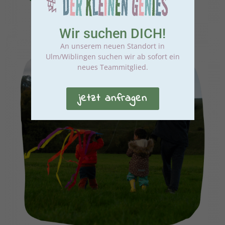
Wir suchen DICH!
An unserem neuen Standort in
Ulm/Wiblingen suchen wir ab sofort ein
neues Teammitglied.
jetzt anfragen