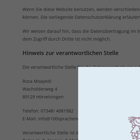
Wenn Sie diese Website benutzen, werden verschiedene
können. Die vorliegende Datenschutzerklärung erläuter
Wir weisen darauf hin, dass die Datenübertragung im In
dem Zugriff durch Dritte ist nicht möglich.
Hinweis zur verantwortlichen Stelle
Die verantwortliche Stelle für die Datenverarbeitung auf
Roza Moayedi
Wacholderweg 4
89129 Hörvelsingen
Telefon: 07348/ 4081982
E-Mail: info@100sprachenderkleinengenies.de
Verantwortliche Stelle ist die natürliche oder juristi