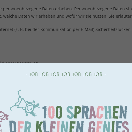
 personenbezogene Daten erhoben. Personenbezogene Daten sind D
t, welche Daten wir erheben und wofür wir sie nutzen. Sie erläute
ternet (z. B. bei der Kommunikation per E-Mail) Sicherheitslücken
 dieser Website ist:
- JOB JOB JOB JOB JOB JOB JOB -
sche Person, die allein oder gemeinsam mit anderen über die Zweck