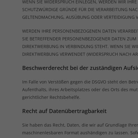
WENN SIE WIDERSPRUCH EINLEGEN, WERDEN WIR IHR
SCHUTZWÜRDIGE GRÜNDE FÜR DIE VERARBEITUNG NACHW
GELTENDMACHUNG, AUSÜBUNG ODER VERTEIDIGUNG VO
WERDEN IHRE PERSONENBEZOGENEN DATEN VERARBEITE
SIE BETREFFENDER PERSONENBEZOGENER DATEN ZUM Z
DIREKTWERBUNG IN VERBINDUNG STEHT. WENN SIE W
DIREKTWERBUNG VERWENDET (WIDERSPRUCH NACH ART.
Beschwerde­recht bei der zuständigen Aufsi
Im Falle von Verstößen gegen die DSGVO steht den Betr
Aufenthalts, ihres Arbeitsplatzes oder des Orts des m
gerichtlicher Rechtsbehelfe.
Recht auf Daten­übertrag­barkeit
Sie haben das Recht, Daten, die wir auf Grundlage Ihrer
maschinenlesbaren Format aushändigen zu lassen. Sofer