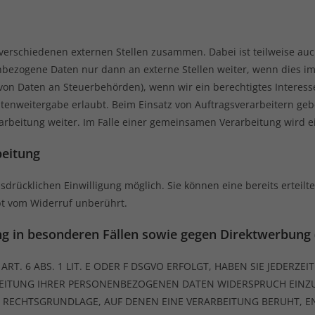
t verschiedenen externen Stellen zusammen. Dabei ist teilweise 
nbezogene Daten nur dann an externe Stellen weiter, wenn dies im
e von Daten an Steuerbehörden), wenn wir ein berechtigtes Interess
tenweitergabe erlaubt. Beim Einsatz von Auftragsverarbeitern g
rarbeitung weiter. Im Falle einer gemeinsamen Verarbeitung wird 
beitung
drücklichen Einwilligung möglich. Sie können eine bereits erteilte
bt vom Widerruf unberührt.
g in besonderen Fällen sowie gegen Direktwerbung 
 6 ABS. 1 LIT. E ODER F DSGVO ERFOLGT, HABEN SIE JEDERZEIT
EITUNG IHRER PERSONENBEZOGENEN DATEN WIDERSPRUCH EINZULE
GE RECHTSGRUNDLAGE, AUF DENEN EINE VERARBEITUNG BERUHT, 