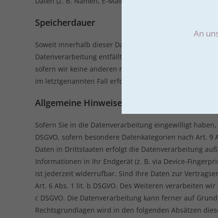
Daten (z. B. Namen, E-Mail-Adressen o. Ä.) entscheidet.
Speicherdauer
An uns
Soweit innerhalb dieser Datenschutzerklärung keine sp
Datenverarbeitung entfällt. Wenn Sie ein berechtigtes
sofern wir keine anderen rechtlich zulässigen Gründe 
im letztgenannten Fall erfolgt die Löschung nach Fortfa
Allgemeine Hinweise zu den Rechtsgrundlag
Sofern Sie in die Datenverarbeitung eingewilligt haben, 
DSGVO, sofern besondere Datenkategorien nach Art. 9 A
Daten in Drittstaaten erfolgt die Datenverarbeitung auß
Informationen in Ihr Endgerät (z. B. via Device-Fingerpr
ist jederzeit widerrufbar. Sind Ihre Daten zur Vertrag
Art. 6 Abs. 1 lit. b DSGVO. Des Weiteren verarbeiten wir 
c DSGVO. Die Datenverarbeitung kann ferner auf Grundlag
Rechtsgrundlagen wird in den folgenden Absätzen diese