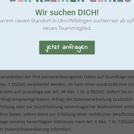
Wir suchen DICH!
erem neuen Standort in Ulm/Wiblingen suchen wir ab sof
eziellere Speicherdauer genannt wurde, verbleiben Ihre personenb
neues Teammitglied.
 Löschersuchen geltend machen oder eine Einwilligung zur Datenve
für die Speicherung Ihrer personenbezogenen Daten haben (z. B. s
jetzt anfragen
ll dieser Gründe.
en der Datenverarbeitung auf dieser Website
verarbeiten wir Ihre personenbezogenen Daten auf Grundlage von Art
bs. 1 DSGVO verarbeitet werden. Im Falle einer ausdrücklichen E
erdem auf Grundlage von Art. 49 Abs. 1 lit. a DSGVO. Sofern Sie in
inting) eingewilligt haben, erfolgt die Datenverarbeitung zusätzlic
serfüllung oder zur Durchführung vorvertraglicher Maßnahmen erfor
Ihre Daten, sofern diese zur Erfüllung einer rechtlichen Verpflichtu
e unseres berechtigten Interesses nach Art. 6 Abs. 1 lit. f DSGVO 
r Datenschutzerklärung informiert.