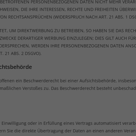
E BETROFFENEN PERSONENBEZOGENEN DATEN NICHT MEHR VERARB
EISEN, DIE IHRE INTERESSEN, RECHTE UND FREIHEITEN ÜBERWI
N RECHTSANSPRÜCHEN (WIDERSPRUCH NACH ART. 21 ABS. 1 DSG
T, UM DIREKTWERBUNG ZU BETREIBEN, SO HABEN SIE DAS RECHT
WECKE DERARTIGER WERBUNG EINZULEGEN; DIES GILT AUCH FÜR 
IDERSPRECHEN, WERDEN IHRE PERSONENBEZOGENEN DATEN ANSC
 21 ABS. 2 DSGVO).
chts­behörde
offenen ein Beschwerderecht bei einer Aufsichtsbehörde, insbeso
utmaßlichen Verstoßes zu. Das Beschwerderecht besteht unbeschad
 Einwilligung oder in Erfüllung eines Vertrags automatisiert verarb
n Sie die direkte Übertragung der Daten an einen anderen Verantwo