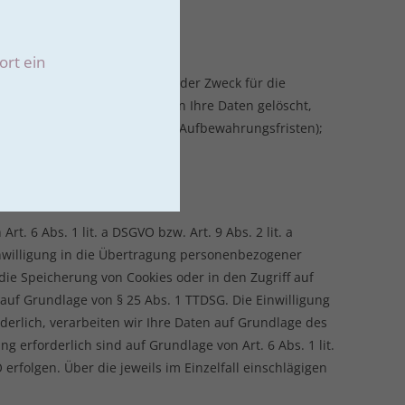
ort ein
ezogenen Daten bei uns, bis der Zweck für die
rarbeitung widerrufen, werden Ihre Daten gelöscht,
teuer- oder handelsrechtliche Aufbewahrungsfristen);
. 6 Abs. 1 lit. a DSGVO bzw. Art. 9 Abs. 2 lit. a
inwilligung in die Übertragung personenbezogener
 die Speicherung von Cookies oder in den Zugriff auf
h auf Grundlage von § 25 Abs. 1 TTDSG. Die Einwilligung
derlich, verarbeiten wir Ihre Daten auf Grundlage des
ng erforderlich sind auf Grundlage von Art. 6 Abs. 1 lit.
erfolgen. Über die jeweils im Einzelfall einschlägigen