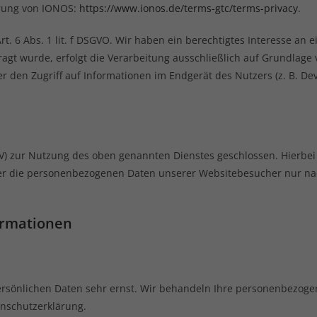
ärung von IONOS:
https://www.ionos.de/terms-gtc/terms-privacy
.
. 6 Abs. 1 lit. f DSGVO. Wir haben ein berechtigtes Interesse an e
gt wurde, erfolgt die Verarbeitung ausschließlich auf Grundlage v
er den Zugriff auf Informationen im Endgerät des Nutzers (z. B. De
V) zur Nutzung des oben genannten Dienstes geschlossen. Hierbei
eser die personenbezogenen Daten unserer Websitebesucher nur n
formationen
persönlichen Daten sehr ernst. Wir behandeln Ihre personenbezog
enschutzerklärung.